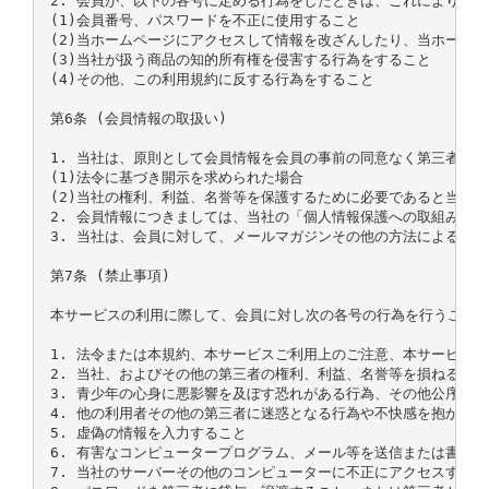
2. 会員が、以下の各号に定める行為をしたときは、これにより当社
(1)会員番号、パスワードを不正に使用すること

(2)当ホームページにアクセスして情報を改ざんしたり、当ホーム
(3)当社が扱う商品の知的所有権を侵害する行為をすること

(4)その他、この利用規約に反する行為をすること

第6条 (会員情報の取扱い)

1. 当社は、原則として会員情報を会員の事前の同意なく第三者に
(1)法令に基づき開示を求められた場合

(2)当社の権利、利益、名誉等を保護するために必要であると当社が
2. 会員情報につきましては、当社の「個人情報保護への取組み」
3. 当社は、会員に対して、メールマガジンその他の方法による情
第7条 (禁止事項)

本サービスの利用に際して、会員に対し次の各号の行為を行うことを
1. 法令または本規約、本サービスご利用上のご注意、本サービスで
2. 当社、およびその他の第三者の権利、利益、名誉等を損ねること

3. 青少年の心身に悪影響を及ぼす恐れがある行為、その他公序良俗
4. 他の利用者その他の第三者に迷惑となる行為や不快感を抱かせる
5. 虚偽の情報を入力すること

6. 有害なコンピュータープログラム、メール等を送信または書き込
7. 当社のサーバーその他のコンピューターに不正にアクセスすること