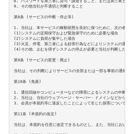
8. パスワードを第三者に貸与・譲渡すること、または第三者と共用
9. その他当社が不適切と判断すること

第8条 (サービスの中断・停止等)

1. 当社は、本サービスの稼動状態を良好に保つために、次の各号
(1)システムの定期保守および緊急保守のために必要な場合

(2)システムに負荷が集中した場合

(3)火災、停電、第三者による妨害行為などによりシステムの運用が
(4)その他、止むを得ずシステムの停止が必要と当社が判断した場合

第9条 (サービスの変更・廃止)

当社は、その判断によりサービスの全部または一部を事前の通知なく
第10条 (免責)

1. 通信回線やコンピューターなどの障害によるシステムの中断・
2. 当社は、当社のウェブページ・サーバー・ドメインなどから送
3. 会員が本規約等に違反したことによって生じた損害については、
第11条 (本規約の改定)

当社は、本規約を任意に改定できるものとし、また、当社において本