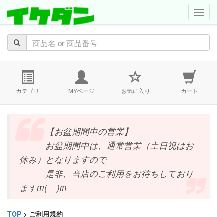
navig
カテゴリ
MYページ
お気に入り
カート
【お盆期間中の営業】
お盆期間中は、通常営業（土日祝はお
休み）となりますので
是非、当店のご利用をお待ちしており
ますm(__)m
TOP
> ご利用規約