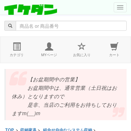
navig
カテゴリ
MYページ
お気に入り
カート
【お盆期間中の営業】
お盆期間中は、通常営業（土日祝はお
休み）となりますので
是非、当店のご利用をお待ちしており
ますm(__)m
TOP
>
収納家具
>
組合せ自由なシステム収納
>