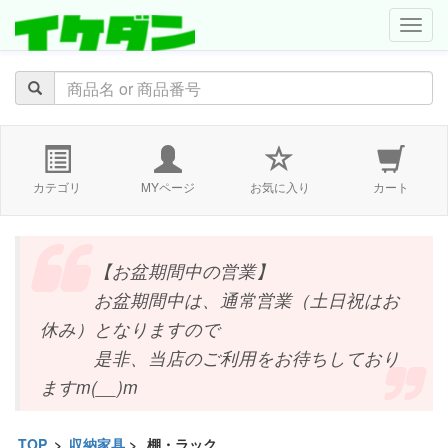
navig
カテゴリ
MYページ
お気に入り
カート
【お盆期間中の営業】
お盆期間中は、通常営業（土日祝はお
休み）となりますので
是非、当店のご利用をお待ちしており
ますm(__)m
TOP
>
収納家具
>
棚・ラック