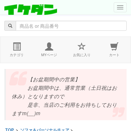
navig
カテゴリ
MYページ
お気に入り
カート
【お盆期間中の営業】
お盆期間中は、通常営業（土日祝はお
休み）となりますので
是非、当店のご利用をお待ちしており
ますm(__)m
TOP
>
ソファ＆パーソナルチェア
>