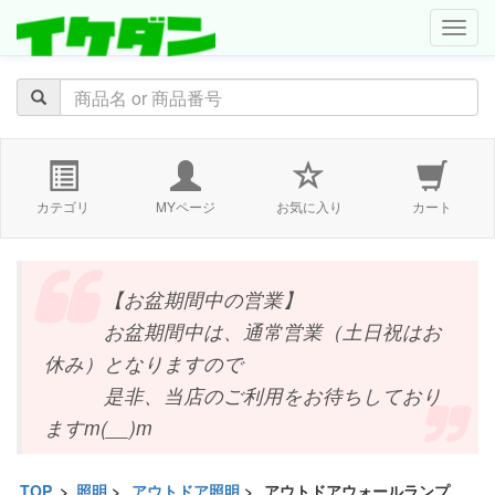
navig
カテゴリ
MYページ
お気に入り
カート
【お盆期間中の営業】
お盆期間中は、通常営業（土日祝はお
休み）となりますので
是非、当店のご利用をお待ちしており
ますm(__)m
TOP
>
照明
>
アウトドア照明
>
アウトドアウォールランプ