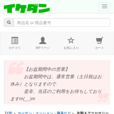
navig
カテゴリ
MYページ
お気に入り
カート
【お盆期間中の営業】
お盆期間中は、通常営業（土日祝はお
休み）となりますので
是非、当店のご利用をお待ちしており
ますm(__)m
TOP
>
カーテン・クッション・寝具など
>
衣類＆アクセサリー