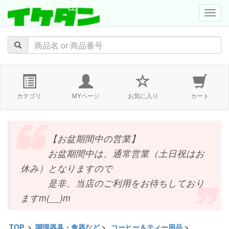
navig
カテゴリ
MYページ
お気に入り
カート
【お盆期間中の営業】
お盆期間中は、通常営業（土日祝はお
休み）となりますので
是非、当店のご利用をお待ちしており
ますm(__)m
TOP
>
調理器具・食器など
>
コーヒー＆ティー用品
>