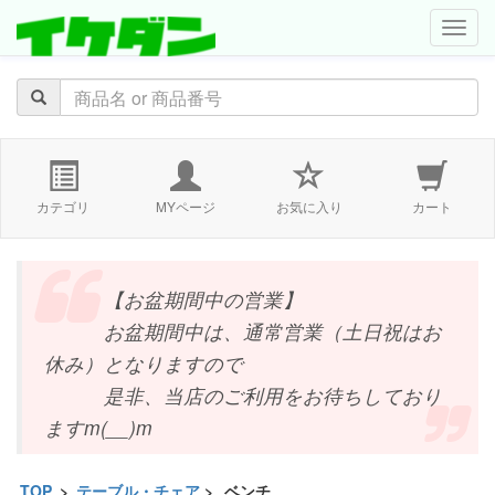
navig
カテゴリ
MYページ
お気に入り
カート
【お盆期間中の営業】
お盆期間中は、通常営業（土日祝はお
休み）となりますので
是非、当店のご利用をお待ちしており
ますm(__)m
TOP
>
テーブル・チェア
>
ベンチ