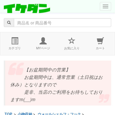
navig
カテゴリ
MYページ
お気に入り
カート
【お盆期間中の営業】
お盆期間中は、通常営業（土日祝はお
休み）となりますので
是非、当店のご利用をお待ちしており
ますm(__)m
TOP
>
小物収納
>
ウォールシェルフ・フック
>