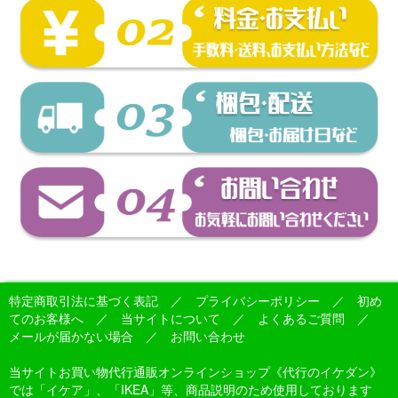
特定商取引法に基づく表記
／
プライバシーポリシー
／
初め
てのお客様へ
／
当サイトについて
／
よくあるご質問
／
メールが届かない場合
／
お問い合わせ
当サイトお買い物代行通販オンラインショップ《代行のイケダン》
では「イケア」、「IKEA」等、商品説明のため使用しております