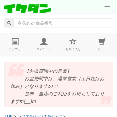
navig
カテゴリ
MYページ
お気に入り
カート
【お盆期間中の営業】
お盆期間中は、通常営業（土日祝はお
休み）となりますので
是非、当店のご利用をお待ちしており
ますm(__)m
TOP
>
ソファ＆パーソナルチェア
>