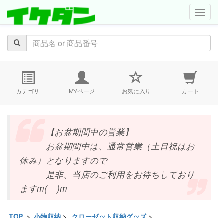
navig
カテゴリ
MYページ
お気に入り
カート
【お盆期間中の営業】
お盆期間中は、通常営業（土日祝はお
休み）となりますので
是非、当店のご利用をお待ちしており
ますm(__)m
TOP
>
小物収納
>
クローゼット収納グッズ
>