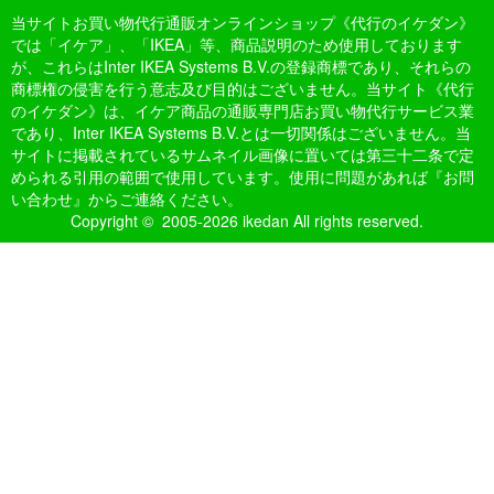
当サイトお買い物代行通販オンラインショップ《代行のイケダン》
では「イケア」、「IKEA」等、商品説明のため使用しております
が、これらはInter IKEA Systems B.V.の登録商標であり、それらの
商標権の侵害を行う意志及び目的はございません。当サイト《代行
のイケダン》は、イケア商品の通販専門店お買い物代行サービス業
であり、Inter IKEA Systems B.V.とは一切関係はございません。当
サイトに掲載されているサムネイル画像に置いては第三十二条で定
められる引用の範囲で使用しています。使用に問題があれば『お問
い合わせ』からご連絡ください。
Copyright © 2005-2026 ikedan All rights reserved.