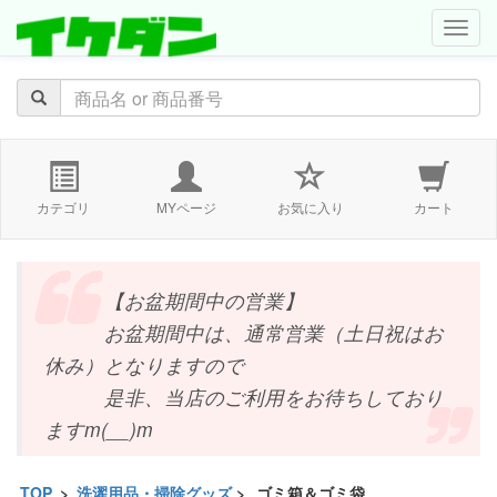
navig
カテゴリ
MYページ
お気に入り
カート
【お盆期間中の営業】
お盆期間中は、通常営業（土日祝はお
休み）となりますので
是非、当店のご利用をお待ちしており
ますm(__)m
TOP
>
洗濯用品・掃除グッズ
>
ゴミ箱＆ゴミ袋