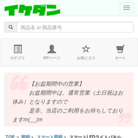
navig
カテゴリ
MYページ
お気に入り
カート
【お盆期間中の営業】
お盆期間中は、通常営業（土日祝はお
休み）となりますので
是非、当店のご利用をお待ちしており
ますm(__)m
TOP
>
照明
>
スマート照明
>
スマートLEDライトパネル