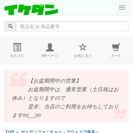
navig
カテゴリ
MYページ
お気に入り
カート
【お盆期間中の営業】
お盆期間中は、通常営業（土日祝はお
休み）となりますので
是非、当店のご利用をお待ちしており
ますm(__)m
TOP
>
ガーデンファニチャー・アウトドア家具
>