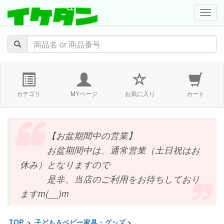
navig
カテゴリ
MYページ
お気に入り
カート
【お盆期間中の営業】
お盆期間中は、通常営業（土日祝はお
休み）となりますので
是非、当店のご利用をお待ちしており
ますm(__)m
TOP
>
子ども＆ベビー家具・グッズ
>