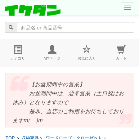
navig
カテゴリ
MYページ
お気に入り
カート
【お盆期間中の営業】
お盆期間中は、通常営業（土日祝はお
休み）となりますので
是非、当店のご利用をお待ちしており
ますm(__)m
TOP
>
収納家具
>
ワードローブ・クローゼット
>