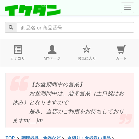
navig
カテゴリ
MYページ
お気に入り
カート
【お盆期間中の営業】
お盆期間中は、通常営業（土日祝はお
休み）となりますので
是非、当店のご利用をお待ちしており
ますm(__)m
TOP
>
調理器具・食器など
>
水切り・食器洗い用品
>