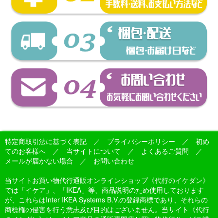
特定商取引法に基づく表記
／
プライバシーポリシー
／
初め
てのお客様へ
／
当サイトについて
／
よくあるご質問
／
メールが届かない場合
／
お問い合わせ
当サイトお買い物代行通販オンラインショップ《代行のイケダン》
では「イケア」、「IKEA」等、商品説明のため使用しております
が、これらはInter IKEA Systems B.V.の登録商標であり、それらの
商標権の侵害を行う意志及び目的はございません。当サイト《代行