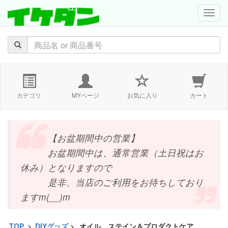
navig
カテゴリ
MYページ
お気に入り
カート
【お盆期間中の営業】
お盆期間中は、通常営業（土日祝はお
休み）となりますので
是非、当店のご利用をお待ちしており
ますm(__)m
TOP
>
DIYグッズ
>
オイル、ステイン＆プロダクトケア