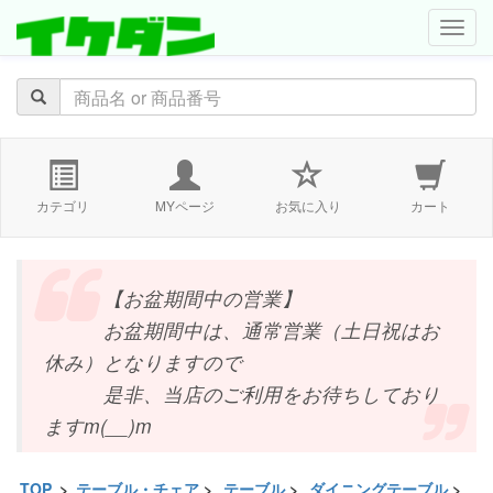
navig
カテゴリ
MYページ
お気に入り
カート
【お盆期間中の営業】
お盆期間中は、通常営業（土日祝はお
休み）となりますので
是非、当店のご利用をお待ちしており
ますm(__)m
TOP
>
テーブル・チェア
>
テーブル
>
ダイニングテーブル
>