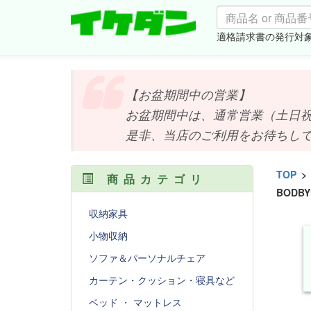
適格請求書の発行対
【お盆期間中の営業】
お盆期間中は、通常営業（土日祝は
是非、当店のご利用をお待ちしており
TOP
>
商品カテゴリ
BODB
収納家具
小物収納
ソファ＆パーソナルチェア
カーテン・クッション・寝具など
ベッド ・ マットレス