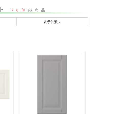
ント
70件
の商品
表示件数