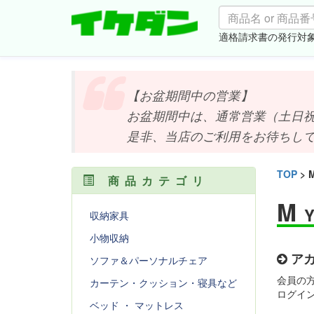
適格請求書の発行対
【お盆期間中の営業】
お盆期間中は、通常営業（土日祝は
是非、当店のご利用をお待ちしており
TOP
>
商品カテゴリ
M
収納家具
小物収納
アカ
ソファ＆パーソナルチェア
会員の
カーテン・クッション・寝具など
ログイ
ベッド ・ マットレス