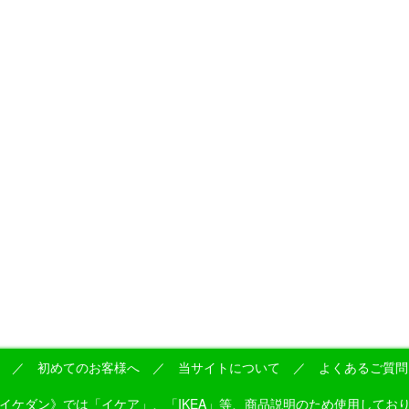
／
初めてのお客様へ
／
当サイトについて
／
よくあるご質問
》では「イケア」、「IKEA」等、商品説明のため使用しておりますが、これら