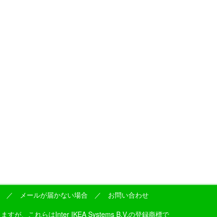
／
メールが届かない場合
／
お問い合わせ
はInter IKEA Systems B.V.の登録商標で