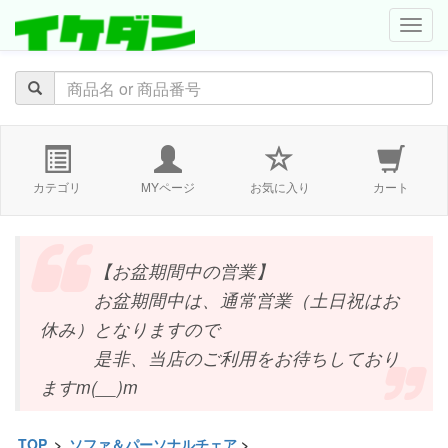
navig
カテゴリ
MYページ
お気に入り
カート
【お盆期間中の営業】
お盆期間中は、通常営業（土日祝はお
休み）となりますので
是非、当店のご利用をお待ちしており
ますm(__)m
TOP
>
ソファ＆パーソナルチェア
>