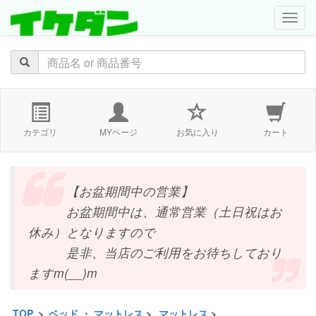
navig
カテゴリ
MYページ
お気に入り
カート
【お盆期間中の営業】
お盆期間中は、通常営業（土日祝はお
休み）となりますので
是非、当店のご利用をお待ちしており
ますm(__)m
TOP
>
ベッド ・ マットレス
>
マットレス
>