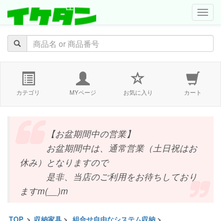
navig
カテゴリ
MYページ
お気に入り
カート
【お盆期間中の営業】
お盆期間中は、通常営業（土日祝はお
休み）となりますので
是非、当店のご利用をお待ちしており
ますm(__)m
TOP
>
収納家具
>
組合せ自由なシステム収納
>