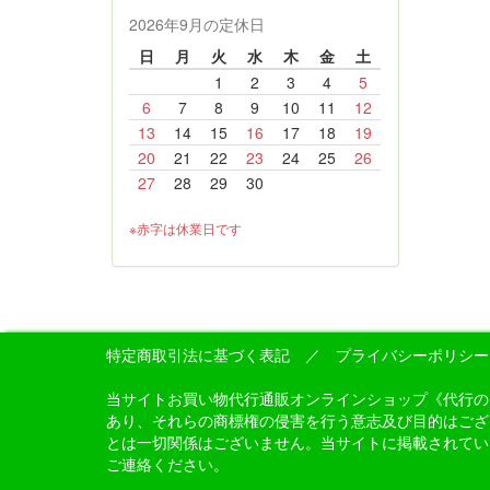
2026年9月の定休日
日
月
火
水
木
金
土
1
2
3
4
5
6
7
8
9
10
11
12
13
14
15
16
17
18
19
20
21
22
23
24
25
26
27
28
29
30
※赤字は休業日です
特定商取引法に基づく表記
／
プライバシーポリシー
当サイトお買い物代行通販オンラインショップ《代行のイケダン
あり、それらの商標権の侵害を行う意志及び目的はございませ
とは一切関係はございません。当サイトに掲載されてい
ご連絡ください。