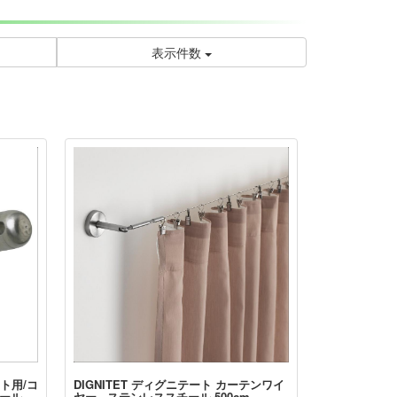
表示件数
ート用/コ
DIGNITET ディグニテート カーテンワイ
チール
ヤー - ステンレススチール 500cm