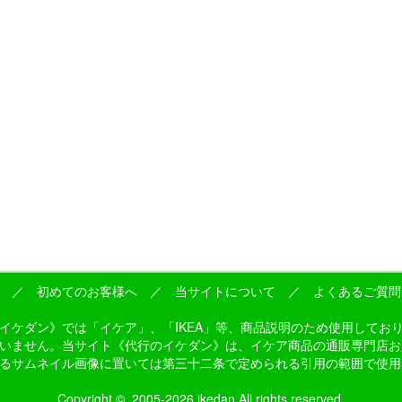
／
初めてのお客様へ
／
当サイトについて
／
よくあるご質問
》では「イケア」、「IKEA」等、商品説明のため使用しておりますが、これら
ん。当サイト《代行のイケダン》は、イケア商品の通販専門店お買い物代行サービ
るサムネイル画像に置いては第三十二条で定められる引用の範囲で使用
Copyright © 2005-2026 ikedan All rights reserved.