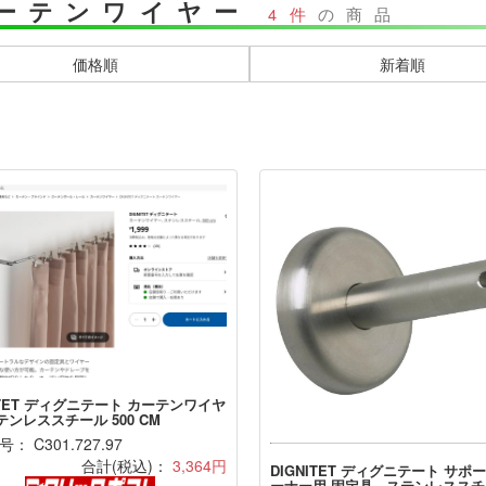
ーテンワイヤー
4件
の商品
価格順
新着順
ITET ディグニテート カーテンワイヤ
ステンレススチール 500 CM
： C301.727.97
合計(税込)：
3,364円
DIGNITET ディグニテート サポ
ーナー用 固定具 - ステンレスス