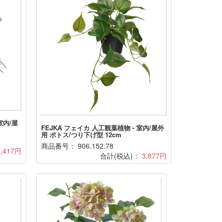
室内/屋
FEJKA フェイカ 人工観葉植物 - 室内/屋外
用 ポトス/つり下げ型 12cm
商品番号： 906.152.78
2,417円
合計(税込)：
3,877円