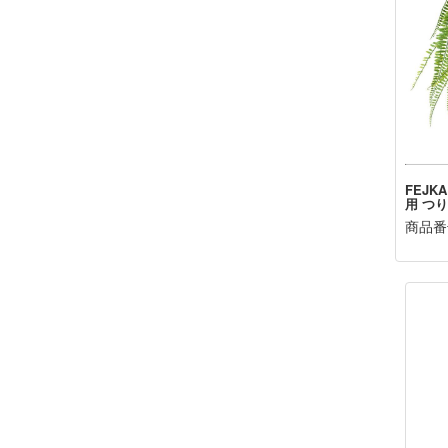
FEJK
用 つり
商品番号