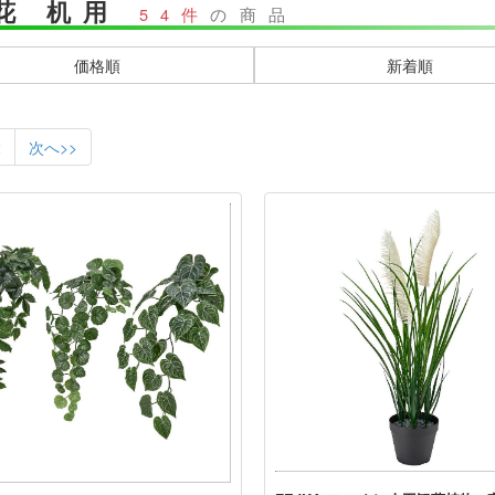
花 机用
54件
の商品
価格順
新着順
2
次へ>>