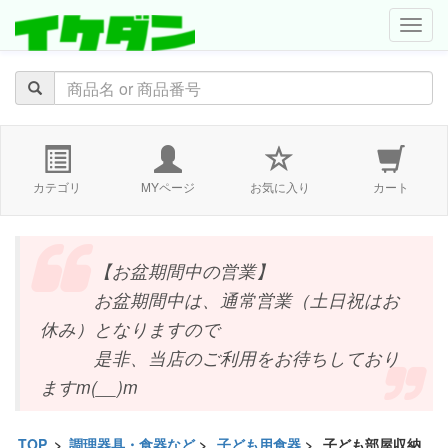
navig
カテゴリ
MYページ
お気に入り
カート
【お盆期間中の営業】
お盆期間中は、通常営業（土日祝はお
休み）となりますので
是非、当店のご利用をお待ちしており
ますm(__)m
TOP
>
調理器具・食器など
>
子ども用食器
>
子ども部屋収納