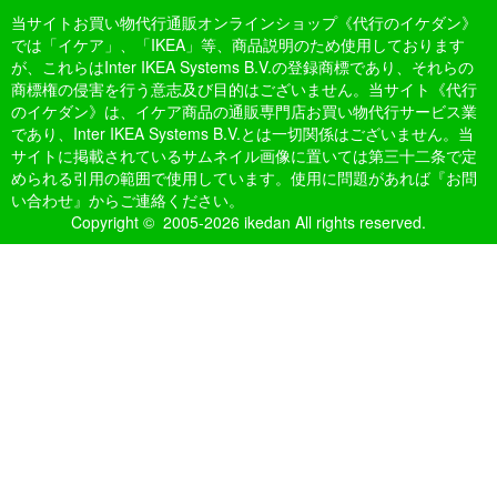
当サイトお買い物代行通販オンラインショップ《代行のイケダン》
では「イケア」、「IKEA」等、商品説明のため使用しております
が、これらはInter IKEA Systems B.V.の登録商標であり、それらの
商標権の侵害を行う意志及び目的はございません。当サイト《代行
のイケダン》は、イケア商品の通販専門店お買い物代行サービス業
であり、Inter IKEA Systems B.V.とは一切関係はございません。当
サイトに掲載されているサムネイル画像に置いては第三十二条で定
められる引用の範囲で使用しています。使用に問題があれば『お問
い合わせ』からご連絡ください。
Copyright © 2005-2026 ikedan All rights reserved.