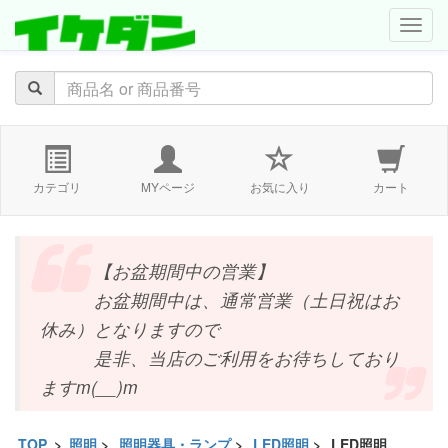
navig
カテゴリ
MYページ
お気に入り
カート
【お盆期間中の営業】
お盆期間中は、通常営業（土日祝はお
休み）となりますので
是非、当店のご利用をお待ちしており
ますm(__)m
TOP
>
照明
>
照明器具・ランプ
>
LED照明
>
LED照明