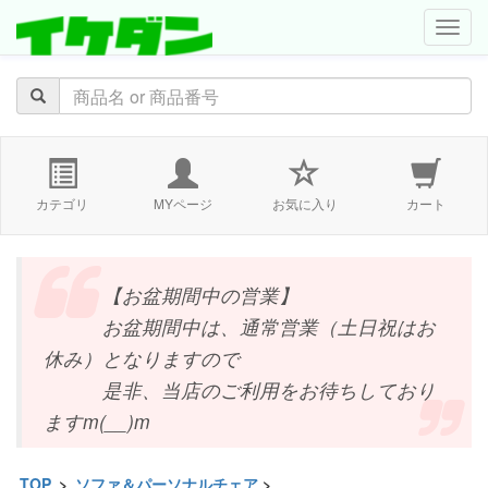
navig
カテゴリ
MYページ
お気に入り
カート
【お盆期間中の営業】
お盆期間中は、通常営業（土日祝はお
休み）となりますので
是非、当店のご利用をお待ちしており
ますm(__)m
TOP
>
ソファ＆パーソナルチェア
>