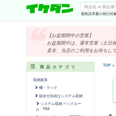
適格請求書の発行対
【お盆期間中の営業】
お盆期間中は、通常営業（土日祝は
是非、当店のご利用をお待ちしており
TOP
>
商品カテゴリ
収納家具
棚・ラック
組合せ自由なシステム収納
システム収納 ベッドルー
ム PAX