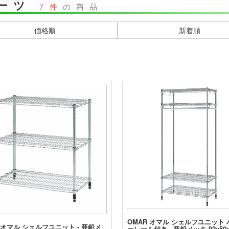
ーツ
7件
の商品
価格順
新着順
OMAR オマル シェルフユニット
 オマル シェルフユニット - 亜鉛メ
ーレール付き - 亜鉛メッキ 92x50x