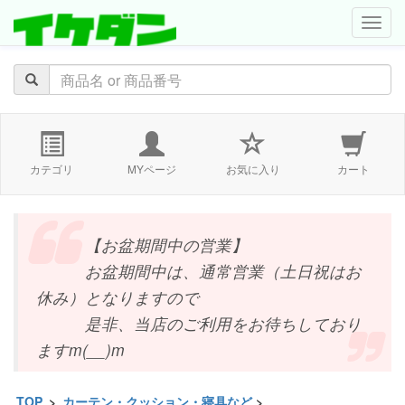
navig
カテゴリ
MYページ
お気に入り
カート
【お盆期間中の営業】
お盆期間中は、通常営業（土日祝はお
休み）となりますので
是非、当店のご利用をお待ちしており
ますm(__)m
TOP
>
カーテン・クッション・寝具など
>