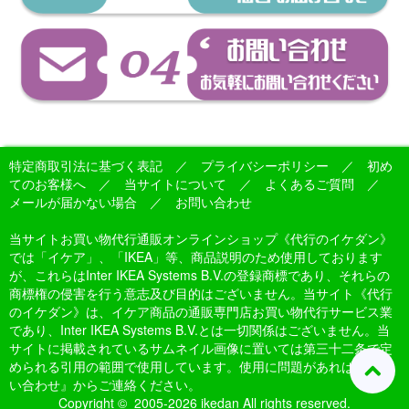
特定商取引法に基づく表記
／
プライバシーポリシー
／
初め
てのお客様へ
／
当サイトについて
／
よくあるご質問
／
メールが届かない場合
／
お問い合わせ
当サイトお買い物代行通販オンラインショップ《代行のイケダン》
では「イケア」、「IKEA」等、商品説明のため使用しております
が、これらはInter IKEA Systems B.V.の登録商標であり、それらの
商標権の侵害を行う意志及び目的はございません。当サイト《代行
のイケダン》は、イケア商品の通販専門店お買い物代行サービス業
であり、Inter IKEA Systems B.V.とは一切関係はございません。当
サイトに掲載されているサムネイル画像に置いては第三十二条で定
められる引用の範囲で使用しています。使用に問題があれば『お問
い合わせ』からご連絡ください。
Copyright © 2005-2026 ikedan All rights reserved.