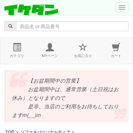
navig
カテゴリ
MYページ
お気に入り
カート
【お盆期間中の営業】
お盆期間中は、通常営業（土日祝はお
休み）となりますので
是非、当店のご利用をお待ちしており
ますm(__)m
TOP
>
ソファ＆パーソナルチェア
>