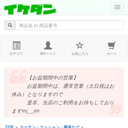
navig
カテゴリ
MYページ
お気に入り
カート
【お盆期間中の営業】
お盆期間中は、通常営業（土日祝はお
休み）となりますので
是非、当店のご利用をお待ちしており
ますm(__)m
TOP
>
カーテン・クッション・寝具など
>