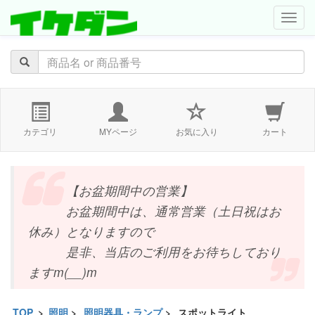
navig
カテゴリ
MYページ
お気に入り
カート
【お盆期間中の営業】
お盆期間中は、通常営業（土日祝はお
休み）となりますので
是非、当店のご利用をお待ちしており
ますm(__)m
TOP
>
照明
>
照明器具・ランプ
>
スポットライト