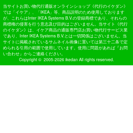
当サイトお買い物代行通販オンラインショップ《代行のイケダン》
では「イケア」、「IKEA」等、商品説明のため使用しております
が、これらはInter IKEA Systems B.V.の登録商標であり、それらの
商標権の侵害を行う意志及び目的はございません。当サイト《代行
のイケダン》は、イケア商品の通販専門店お買い物代行サービス業
であり、Inter IKEA Systems B.V.とは一切関係はございません。当
サイトに掲載されているサムネイル画像に置いては第三十二条で定
められる引用の範囲で使用しています。使用に問題があれば『お問
い合わせ』からご連絡ください。
Copyright © 2005-2026 ikedan All rights reserved.