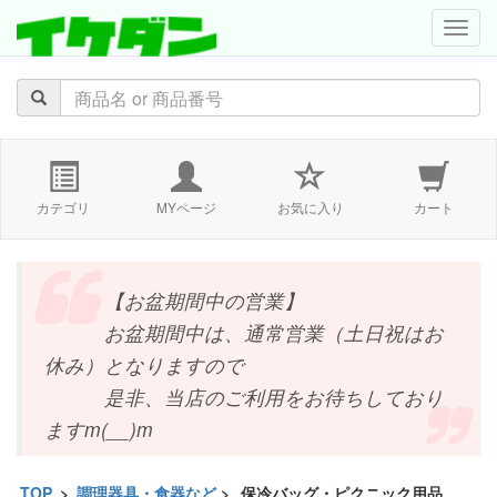
navig
カテゴリ
MYページ
お気に入り
カート
【お盆期間中の営業】
お盆期間中は、通常営業（土日祝はお
休み）となりますので
是非、当店のご利用をお待ちしており
ますm(__)m
TOP
>
調理器具・食器など
>
保冷バッグ・ピクニック用品