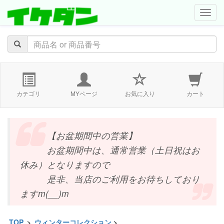
navig
カテゴリ
MYページ
お気に入り
カート
【お盆期間中の営業】
お盆期間中は、通常営業（土日祝はお
休み）となりますので
是非、当店のご利用をお待ちしており
ますm(__)m
TOP
>
ウィンターコレクション
>