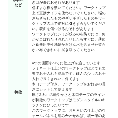
ぎ目が傷むおそれがあります
など
必ずまな板を敷いてください。ワークトップ
上で直接ナイフを使わないでください。端の
ざらざらしたものやギザギザしたものをワー
クトップの上で絶対に引きずらないでくださ
い。表面を傷つけるおそれがあります
ワークトップにシミが残るのを防ぐには、何
かがこぼれたり汚れたりしたらすぐに、薄め
た食器用中性洗剤か石けん水を含ませた柔ら
かい布できれいに拭き取ってください
4つの側面すべてに仕上げを施しています
ラミネート仕上げのワークトップはとても丈
夫でお手入れも簡単です。ほんの少しのお手
入れで長くきれいに保てます
木口テープ付き。ワークトップをお好みの長
さにカットして使えます
特徴
厚さ2.8cmの軽やかさと木口テープのライン
が特徴のワークトップはモダンスタイルのキ
ッチンにぴったりです
このワークトップに、おそろいの仕上げのウ
ォールパネルを組み合わせれば、統一感のあ