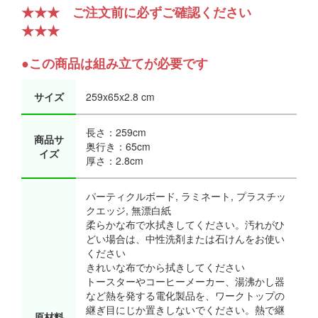
★★★ ご注文前に必ずご確認ください
★★★
●この商品は組み立てが必要です
サイズ
259x65x2.8 cm
長さ：259cm
商品サ
奥行き：65cm
イズ
厚さ：2.8cm
パーティクルボード, ラミネート, プラスチッ
クエッジ, 無漂白紙
柔らかな布で水拭きしてください。汚れがひ
どい場合は、中性洗剤または石けんをお使い
ください
きれいな布でから拭きしてください
トースターやコーヒーメーカー、湯沸かし器
など熱を発する電化製品を、ワークトップの
継ぎ目にじか置きしないでください。熱で継
原材料