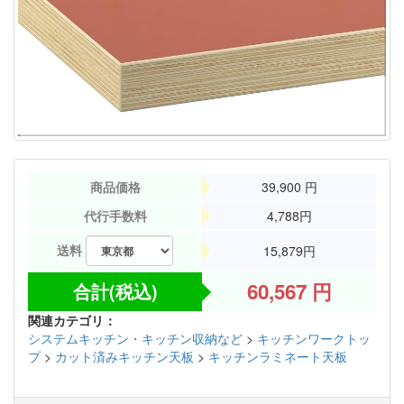
商品価格
39,900
円
代行手数料
4,788円
送料
15,879円
60,567
円
合計(税込)
関連カテゴリ：
システムキッチン・キッチン収納など
>
キッチンワークトッ
プ
>
カット済みキッチン天板
>
キッチンラミネート天板