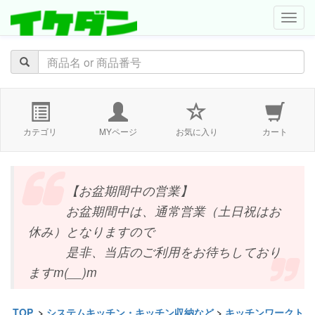
navig
カテゴリ
MYページ
お気に入り
カート
【お盆期間中の営業】
お盆期間中は、通常営業（土日祝はお
休み）となりますので
是非、当店のご利用をお待ちしており
ますm(__)m
TOP
>
システムキッチン・キッチン収納など
>
キッチンワークト