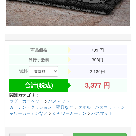
商品価格
799
円
代行手数料
398円
送料
2,180円
3,377
円
合計(税込)
関連カテゴリ：
ラグ・カーペット
>
バスマット
カーテン・クッション・寝具など
>
タオル・バスマット・シ
ャワーカーテンなど
>
シャワーカーテン
>
バスマット