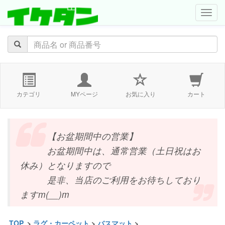
navig
カテゴリ
MYページ
お気に入り
カート
【お盆期間中の営業】
お盆期間中は、通常営業（土日祝はお
休み）となりますので
是非、当店のご利用をお待ちしており
ますm(__)m
TOP
>
ラグ・カーペット
>
バスマット
>