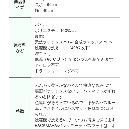
商品サ
長さ：60cm
イズ
幅：40cm
パイル:
ポリエステル 100%... .
裏面:
天然ラテックス 50%/ 合成ラテックス 50%
原材料
洗濯機で洗えます（40℃以下）
など
漂白不可
低温（60℃以下）でタンブル乾燥できます
アイロン不可
ドライクリーニング不可
ふんわり柔らかなパイルで快適な踏み心地
裏面がラテックスなので、バスマットがずれ
るのを防ぎます
色違いがそろっているので、ほかのバスルー
ムテキスタイルにバスマットを簡単に合わせ
特徴
られます
洗濯機で洗えるので、いつも清潔に保てます
BACKMARA/バックモーラ バスマットは、ポ