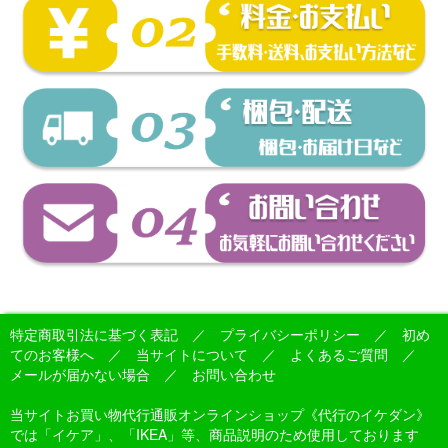
特定商取引法に基づく表記
／
プライバシーポリシー
／
初め
てのお客様へ
／
当サイトについて
／
よくあるご質問
／
メールが届かない場合
／
お問い合わせ
当サイトお買い物代行通販オンラインショップ《代行のイケダン》
では「イケア」、「IKEA」等、商品説明のため使用しております