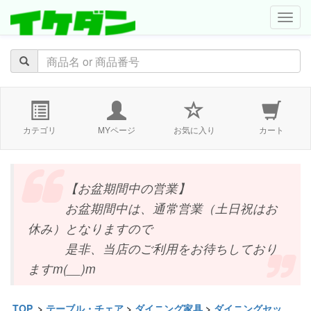
navig
カテゴリ
MYページ
お気に入り
カート
【お盆期間中の営業】
お盆期間中は、通常営業（土日祝はお
休み）となりますので
是非、当店のご利用をお待ちしており
ますm(__)m
TOP
>
テーブル・チェア
>
ダイニング家具
>
ダイニングセッ