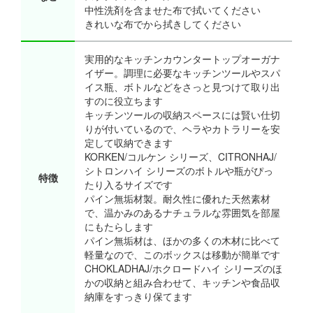
中性洗剤を含ませた布で拭いてください
きれいな布でから拭きしてください
実用的なキッチンカウンタートップオーガナ
イザー。調理に必要なキッチンツールやスパ
イス瓶、ボトルなどをさっと見つけて取り出
すのに役立ちます
キッチンツールの収納スペースには賢い仕切
りが付いているので、ヘラやカトラリーを安
定して収納できます
KORKEN/コルケン シリーズ、CITRONHAJ/
シトロンハイ シリーズのボトルや瓶がぴっ
特徴
たり入るサイズです
パイン無垢材製。耐久性に優れた天然素材
で、温かみのあるナチュラルな雰囲気を部屋
にもたらします
パイン無垢材は、ほかの多くの木材に比べて
軽量なので、このボックスは移動が簡単です
CHOKLADHAJ/ホクロードハイ シリーズのほ
かの収納と組み合わせて、キッチンや食品収
納庫をすっきり保てます