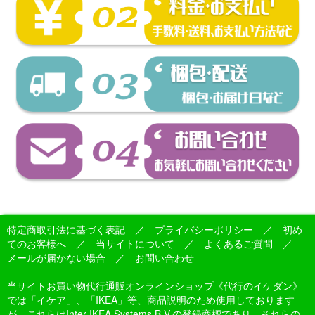
特定商取引法に基づく表記
／
プライバシーポリシー
／
初め
てのお客様へ
／
当サイトについて
／
よくあるご質問
／
メールが届かない場合
／
お問い合わせ
当サイトお買い物代行通販オンラインショップ《代行のイケダン》
では「イケア」、「IKEA」等、商品説明のため使用しております
が、これらはInter IKEA Systems B.V.の登録商標であり、それらの