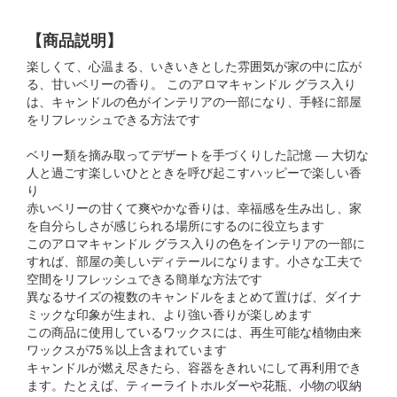
【商品説明】
楽しくて、心温まる、いきいきとした雰囲気が家の中に広が
る、甘いベリーの香り。 このアロマキャンドル グラス入り
は、キャンドルの色がインテリアの一部になり、手軽に部屋
をリフレッシュできる方法です
ベリー類を摘み取ってデザートを手づくりした記憶 ― 大切な
人と過ごす楽しいひとときを呼び起こすハッピーで楽しい香
り
赤いベリーの甘くて爽やかな香りは、幸福感を生み出し、家
を自分らしさが感じられる場所にするのに役立ちます
このアロマキャンドル グラス入りの色をインテリアの一部に
すれば、部屋の美しいディテールになります。小さな工夫で
空間をリフレッシュできる簡単な方法です
異なるサイズの複数のキャンドルをまとめて置けば、ダイナ
ミックな印象が生まれ、より強い香りが楽しめます
この商品に使用しているワックスには、再生可能な植物由来
ワックスが75％以上含まれています
キャンドルが燃え尽きたら、容器をきれいにして再利用でき
ます。たとえば、ティーライトホルダーや花瓶、小物の収納