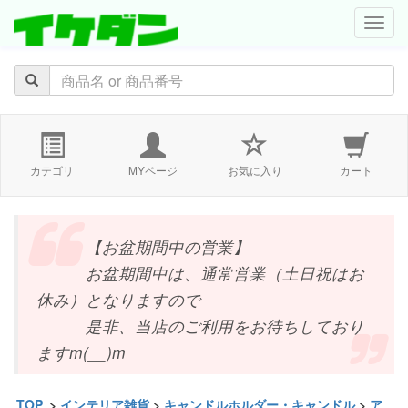
navig
カテゴリ
MYページ
お気に入り
カート
【お盆期間中の営業】
お盆期間中は、通常営業（土日祝はお
休み）となりますので
是非、当店のご利用をお待ちしており
ますm(__)m
TOP
>
インテリア雑貨
>
キャンドルホルダー・キャンドル
>
ア