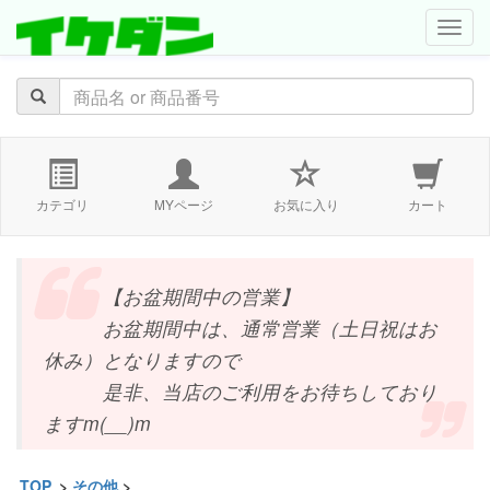
navig
カテゴリ
MYページ
お気に入り
カート
【お盆期間中の営業】
お盆期間中は、通常営業（土日祝はお
休み）となりますので
是非、当店のご利用をお待ちしており
ますm(__)m
TOP
>
その他
>