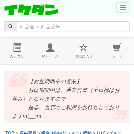
navig
カテゴリ
MYページ
お気に入り
カート
【お盆期間中の営業】
お盆期間中は、通常営業（土日祝はお
休み）となりますので
是非、当店のご利用をお待ちしており
ますm(__)m
TOP
>
収納家具
>
組合せ自由なシステム収納
>
リビングルー