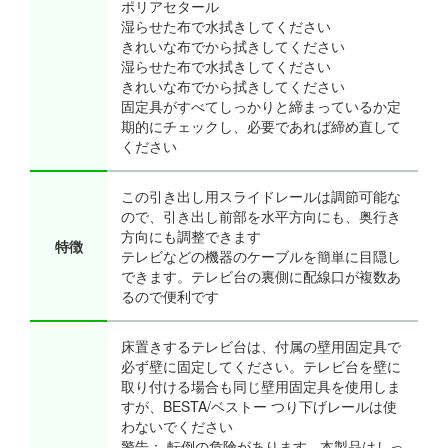
ポリアセタール
湿らせた布で水拭きしてください
きれいな布でから拭きしてください
湿らせた布で水拭きしてください
きれいな布でから拭きしてください
固定具がすべてしっかりと締まっているか定
期的にチェックし、必要であれば締め直して
ください
この引き出し用スライドレールは調節可能な
ので、引き出し前部を水平方向にも、奥行き
方向にも調整できます
特徴
テレビなどの機器のケーブルを簡単に目隠し
できます。テレビ台の裏側に配線口が複数あ
るので便利です
床置きするテレビ台は、付属の壁用固定具で
必ず壁に固定してください。テレビ台を壁に
取り付ける場合も同じ壁用固定具を使用しま
すが、BESTA/ベストー つり下げレールは使
わないでください
警告： 転倒の危険があります ‐ 本製品はしっ