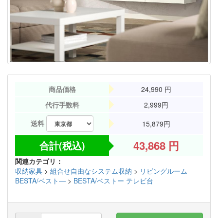
商品価格
24,990
円
代行手数料
2,999円
送料
15,879円
43,868
円
合計(税込)
関連カテゴリ：
収納家具
>
組合せ自由なシステム収納
>
リビングルーム
BESTA/ベスト―
>
BESTA/ベストー テレビ台