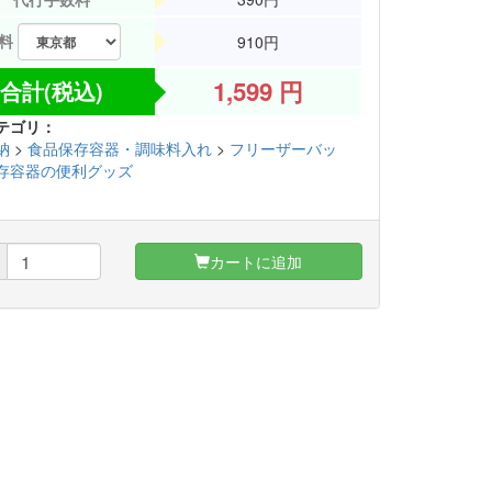
送料
910円
1,599
円
合計(税込)
テゴリ：
納
>
食品保存容器・調味料入れ
>
フリーザーバッ
存容器の便利グッズ
カートに追加