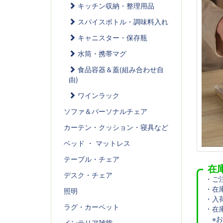
キッチン収納・整理用品
スパイスボトル・調味料入れ
キャニスター・保存瓶
水筒・携帯マグ
食品容器＆蓋(組み合わせ自
由)
ワインラック
ソファ＆パーソナルチェア
カーテン・クッション・寝具など
ベッド ・ マットレス
テーブル・チェア
在
デスク・チェア
・ご
・在
照明
・入
ラグ・カーペット
・在
※お
インテリア雑貨