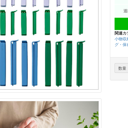
関連カ
小物収
グ・保
数量