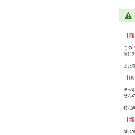
【商
この
座に
また
【I
IK
せん
特定
【壊
壊れ