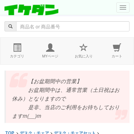
navig
カテゴリ
MYページ
お気に入り
カート
【お盆期間中の営業】
お盆期間中は、通常営業（土日祝はお
休み）となりますので
是非、当店のご利用をお待ちしており
ますm(__)m
TOP
>
デスク・チェア
>
デスク・チェアセット
>