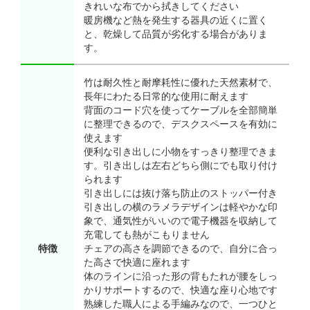
きれいな布でから拭きしてください
暖房機など熱を発生する器具の近くに置く
と、乾燥して品質が劣化する場合がありま
す。
竹は耐久性と耐摩耗性に優れた天然素材で、
長年にわたる日常的な使用に耐えます
背面のコード穴を使ってケーブルを全部簡単
に整理できるので、デスクスペースを有効に
使えます
便利な引き出しに小物をすっきり整理できま
す。引き出しは左右どちら側にでも取り付け
られます
引き出しには抜け落ち防止のストッパー付き
引き出しの横のラメラデザインは軽やかな印
象で、通気性がいいので電子機器を収納して
充電しても熱がこもりません
特徴
チェアの高さを調節できるので、自分に合っ
た高さで快適に座れます
体のラインに沿った形の背もたれが腰をしっ
かりサポートするので、快適な座り心地です
熟練した職人による手編みなので、一つひと